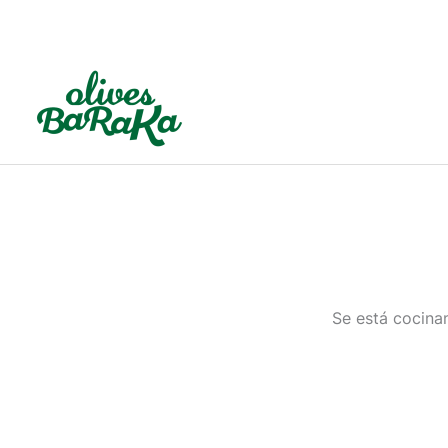
Ir
al
contenido
Se está cocinan