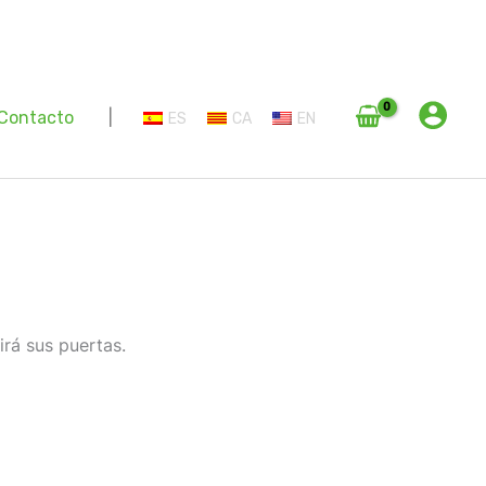
Contacto
|
ES
CA
EN
irá sus puertas.